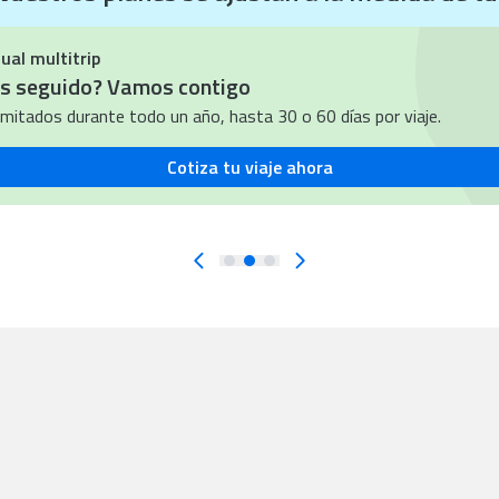
ódigo ANIVERSARIO
ual multitrip
as seguido? Vamos contigo
ilimitados durante todo un año, hasta 30 o 60 días por viaje.
Cotiza tu viaje ahora