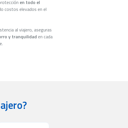
protección
en todo el
do costos elevados en el
stencia al viajero, aseguras
orro y tranquilidad
en cada
e.
iajero?