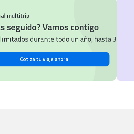
mos contigo
odo un año, hasta 30 o 60 días por viaje.
tu viaje
ahora