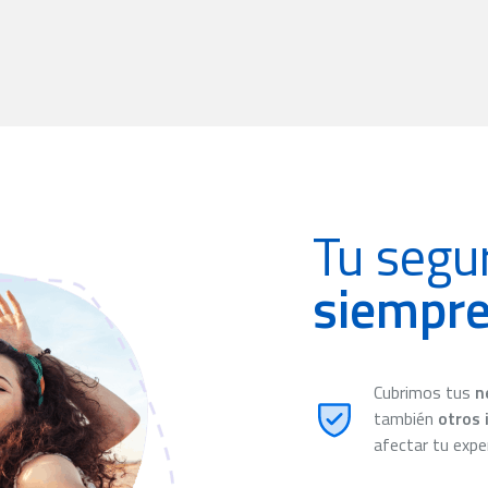
Tu segur
siempre
Cubrimos tus
n
también
otros 
afectar tu exper