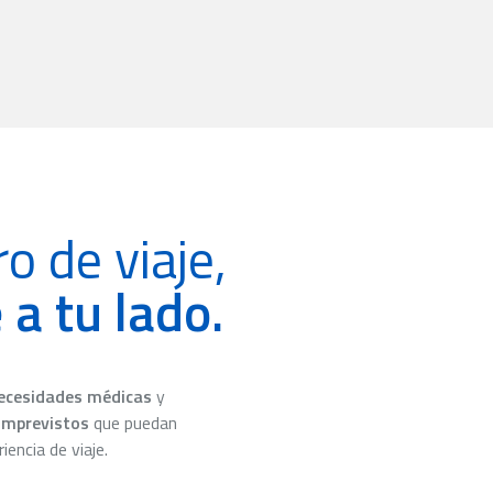
o de viaje,
 a tu lado.
ecesidades médicas
y
imprevistos
que puedan
iencia de viaje.