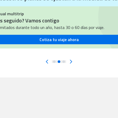
ódigo ANIVERSARIO
ual multitrip
as seguido? Vamos contigo
ilimitados durante todo un año, hasta 30 o 60 días por viaje.
Cotiza tu viaje ahora