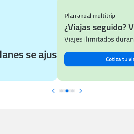
Plan anual multitrip
¿Viajas seguido? Va
Viajes ilimitados durante t
es se ajustan a la medida de 
Cotiza tu viaje 