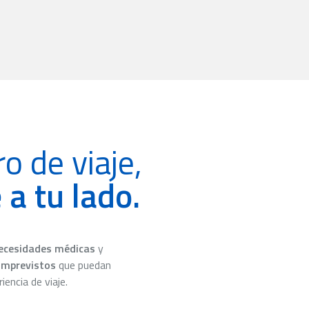
o de viaje,
 a tu lado.
ecesidades médicas
y
imprevistos
que puedan
iencia de viaje.