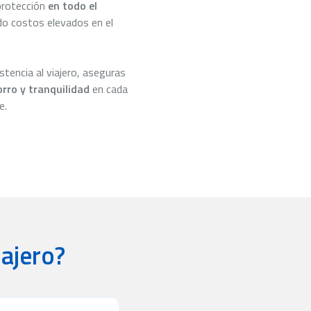
protección
en todo el
do costos elevados en el
stencia al viajero, aseguras
orro y tranquilidad
en cada
e.
iajero?