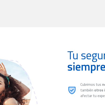
Tu segur
siempre
Cubrimos tus
n
también
otros 
afectar tu exper