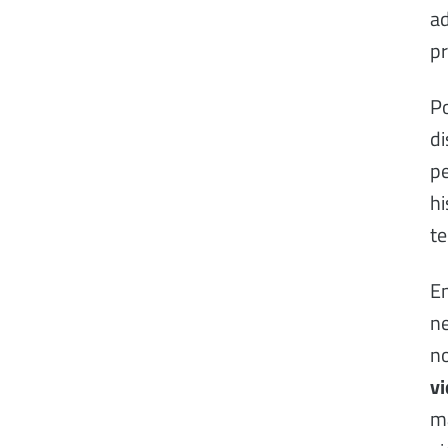
ad
pr
Po
di
pe
hi
te
En
ne
no
vi
má