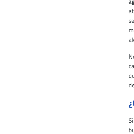
a
at
se
mo
al
No
ca
qu
d
¿
Si
bu