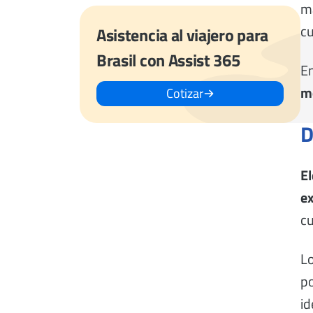
ma
cu
Asistencia al viajero para
Brasil con Assist 365
En
mo
Cotizar
D
El
ex
cu
Lo
po
id