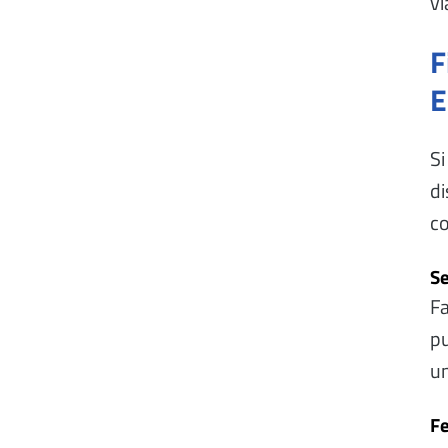
vi
F
E
Si
di
co
Se
Fa
pu
un
Fe