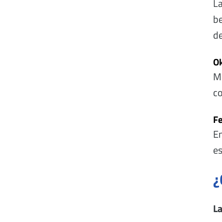
La
be
de
Ok
Mú
co
Fe
En
es
¿
La