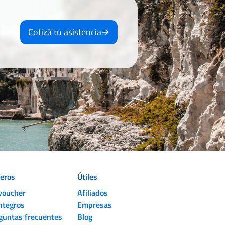
Cotizá tu asistencia
jeros
Útiles
voucher
Afiliados
ntegros
Empresas
guntas frecuentes
Blog