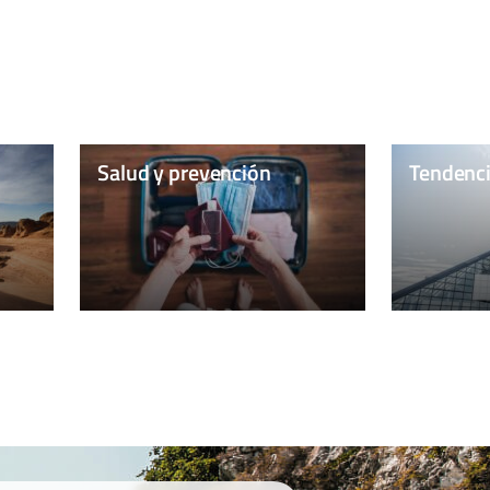
Salud y prevención
Tendenci