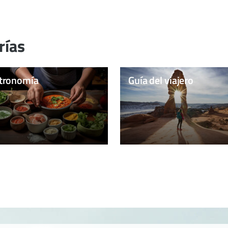
rías
tronomía
Guía del viajero