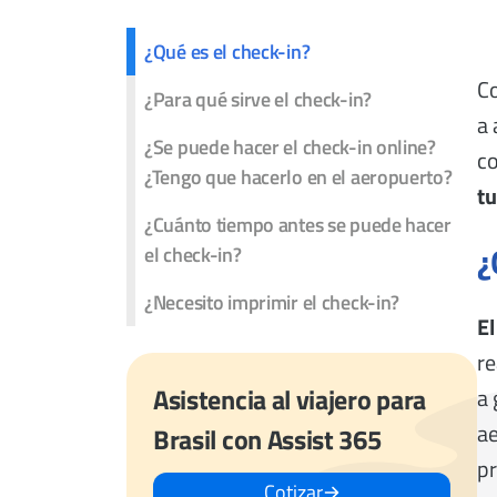
¿Qué es el check-in?
C
¿Para qué sirve el check-in?
a 
¿Se puede hacer el check-in online?
co
¿Tengo que hacerlo en el aeropuerto?
tu
¿Cuánto tiempo antes se puede hacer
¿
el check-in?
¿Necesito imprimir el check-in?
El
re
Asistencia al viajero para
a 
ae
Brasil con Assist 365
p
Cotizar