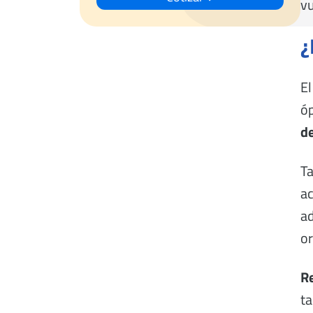
vu
¿
E
óp
de
Ta
ac
ad
or
Re
ta