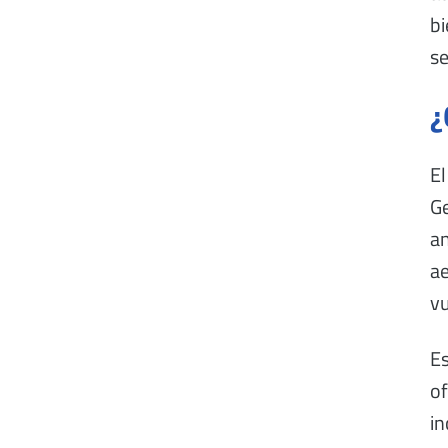
bi
se
¿
El
Ge
an
ae
vu
Es
o
in