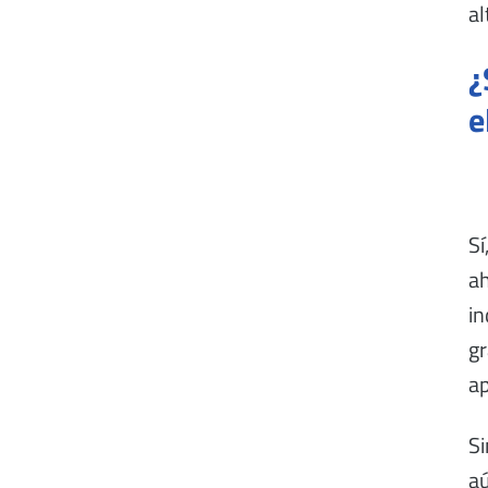
al
¿
e
Sí
ah
in
gr
ap
Si
a