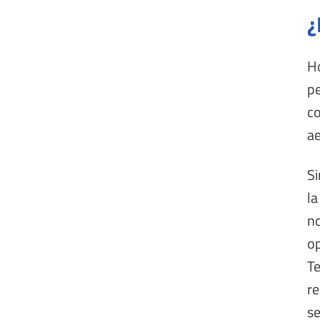
¿
Ho
pe
co
ae
Si
la
no
o
Te
re
se